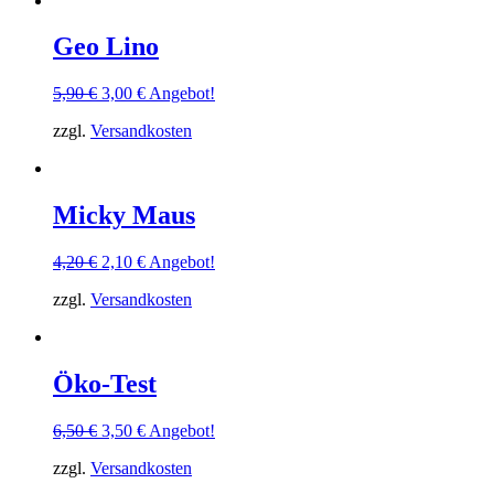
Geo Lino
Ursprünglicher
Aktueller
5,90
€
3,00
€
Angebot!
Preis
Preis
zzgl.
Versandkosten
war:
ist:
5,90 €
3,00 €.
Micky Maus
Ursprünglicher
Aktueller
4,20
€
2,10
€
Angebot!
Preis
Preis
zzgl.
Versandkosten
war:
ist:
4,20 €
2,10 €.
Öko-Test
Ursprünglicher
Aktueller
6,50
€
3,50
€
Angebot!
Preis
Preis
zzgl.
Versandkosten
war:
ist:
6,50 €
3,50 €.