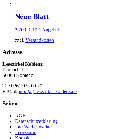
Neue Blatt
Ursprünglicher
Aktueller
2,20
€
1,10
€
Angebot!
Preis
Preis
zzgl.
Versandkosten
war:
ist:
2,20 €
1,10 €.
Adresse
Lesezirkel Koblenz
Laubach 5
56068 Koblenz
Tel: 0261 973 00 70
E-Mail:
info (at) lesezirkel-koblenz.de
Seiten
AGB
Datenschutzerklärung
Ihre Werbeanzeige
Impressum
Kontakt