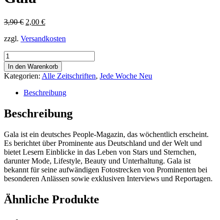
Ursprünglicher
Aktueller
3,90
€
2,00
€
Preis
Preis
zzgl.
Versandkosten
war:
ist:
3,90 €
2,00 €.
Gala
Menge
In den Warenkorb
Kategorien:
Alle Zeitschriften
,
Jede Woche Neu
Beschreibung
Beschreibung
Gala ist ein deutsches People-Magazin, das wöchentlich erscheint.
Es berichtet über Prominente aus Deutschland und der Welt und
bietet Lesern Einblicke in das Leben von Stars und Sternchen,
darunter Mode, Lifestyle, Beauty und Unterhaltung. Gala ist
bekannt für seine aufwändigen Fotostrecken von Prominenten bei
besonderen Anlässen sowie exklusiven Interviews und Reportagen.
Ähnliche Produkte