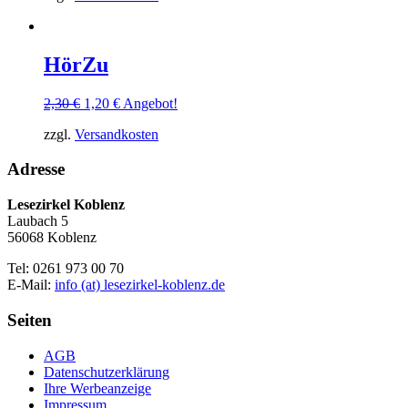
2,20 €
1,10 €.
HörZu
Ursprünglicher
Aktueller
2,30
€
1,20
€
Angebot!
Preis
Preis
zzgl.
Versandkosten
war:
ist:
2,30 €
1,20 €.
Adresse
Lesezirkel Koblenz
Laubach 5
56068 Koblenz
Tel: 0261 973 00 70
E-Mail:
info (at) lesezirkel-koblenz.de
Seiten
AGB
Datenschutzerklärung
Ihre Werbeanzeige
Impressum