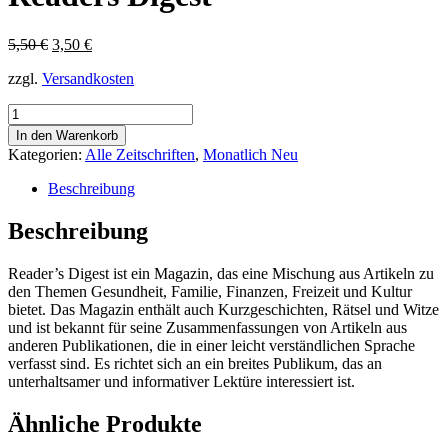
Ursprünglicher
Aktueller
5,50
€
3,50
€
Preis
Preis
zzgl.
Versandkosten
war:
ist:
5,50 €
3,50 €.
Readers
Digest
In den Warenkorb
Menge
Kategorien:
Alle Zeitschriften
,
Monatlich Neu
Beschreibung
Beschreibung
Reader’s Digest ist ein Magazin, das eine Mischung aus Artikeln zu
den Themen Gesundheit, Familie, Finanzen, Freizeit und Kultur
bietet. Das Magazin enthält auch Kurzgeschichten, Rätsel und Witze
und ist bekannt für seine Zusammenfassungen von Artikeln aus
anderen Publikationen, die in einer leicht verständlichen Sprache
verfasst sind. Es richtet sich an ein breites Publikum, das an
unterhaltsamer und informativer Lektüre interessiert ist.
Ähnliche Produkte