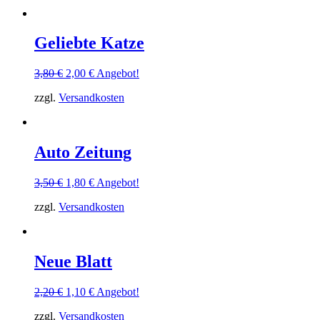
Geliebte Katze
Ursprünglicher
Aktueller
3,80
€
2,00
€
Angebot!
Preis
Preis
zzgl.
Versandkosten
war:
ist:
3,80 €
2,00 €.
Auto Zeitung
Ursprünglicher
Aktueller
3,50
€
1,80
€
Angebot!
Preis
Preis
zzgl.
Versandkosten
war:
ist:
3,50 €
1,80 €.
Neue Blatt
Ursprünglicher
Aktueller
2,20
€
1,10
€
Angebot!
Preis
Preis
zzgl.
Versandkosten
war:
ist: