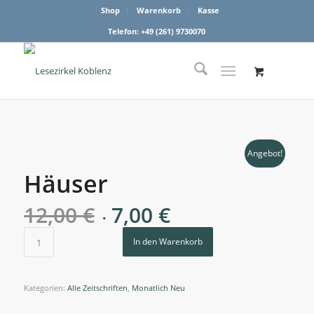
Shop
Warenkorb
Kasse
Telefon: +49 (261) 9730070
Angebot!
Häuser
Ursprünglicher
Aktueller
12,00
€
7,00
€
Preis
Preis
war:
ist:
In den Warenkorb
12,00 €
7,00 €.
Kategorien:
Alle Zeitschriften
,
Monatlich Neu