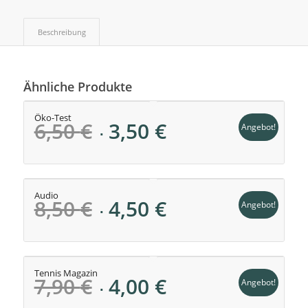
Beschreibung
Ähnliche Produkte
Öko-Test
Ursprünglicher
Aktueller
6,50
€
3,50
€
Angebot!
Preis
Preis
war:
ist:
6,50 €
3,50 €.
Audio
Ursprünglicher
Aktueller
8,50
€
4,50
€
Angebot!
Preis
Preis
war:
ist:
8,50 €
4,50 €.
Tennis Magazin
Ursprünglicher
Aktueller
7,90
€
4,00
€
Angebot!
Preis
Preis