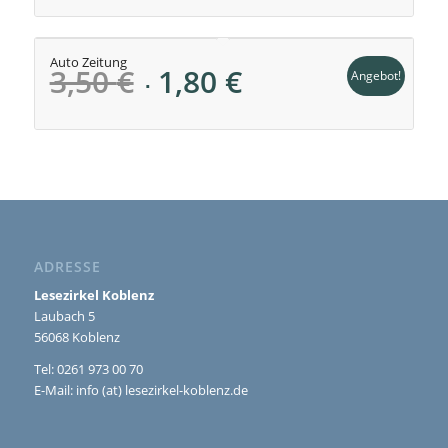
war:
ist:
7,90 €
4,00 €.
Auto Zeitung
Ursprünglicher
Aktueller
3,50
€
1,80
€
Angebot!
Preis
Preis
war:
ist:
3,50 €
1,80 €.
ADRESSE
Lesezirkel Koblenz
Laubach 5
56068 Koblenz
Tel: 0261 973 00 70
E-Mail:
info (at) lesezirkel-koblenz.de