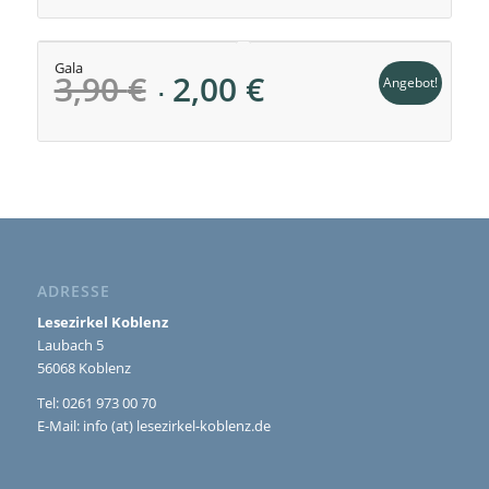
war:
ist:
3,20 €
1,60 €.
Gala
Ursprünglicher
Aktueller
3,90
€
2,00
€
Angebot!
Preis
Preis
war:
ist:
3,90 €
2,00 €.
ADRESSE
Lesezirkel Koblenz
Laubach 5
56068 Koblenz
Tel: 0261 973 00 70
E-Mail:
info (at) lesezirkel-koblenz.de