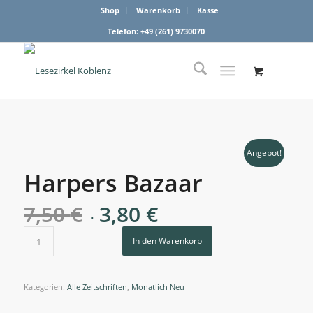
Shop
Warenkorb
Kasse
Telefon: +49 (261) 9730070
Angebot!
Harpers Bazaar
Ursprünglicher
Aktueller
7,50
€
3,80
€
Preis
Preis
war:
ist:
In den Warenkorb
7,50 €
3,80 €.
Kategorien:
Alle Zeitschriften
,
Monatlich Neu