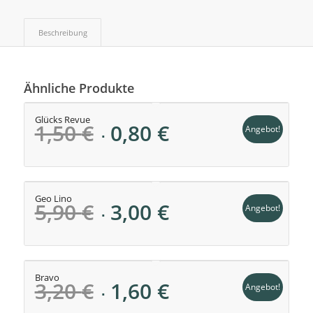
Beschreibung
Ähnliche Produkte
Glücks Revue
Ursprünglicher
Aktueller
1,50
€
0,80
€
Angebot!
Preis
Preis
war:
ist:
1,50 €
0,80 €.
Geo Lino
Ursprünglicher
Aktueller
5,90
€
3,00
€
Angebot!
Preis
Preis
war:
ist:
5,90 €
3,00 €.
Bravo
Ursprünglicher
Aktueller
3,20
€
1,60
€
Angebot!
Preis
Preis